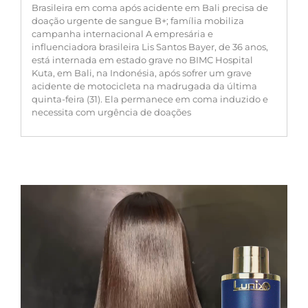
Brasileira em coma após acidente em Bali precisa de
doação urgente de sangue B+; família mobiliza
campanha internacional A empresária e
influenciadora brasileira Lis Santos Bayer, de 36 anos,
está internada em estado grave no BIMC Hospital
Kuta, em Bali, na Indonésia, após sofrer um grave
acidente de motocicleta na madrugada da última
quinta-feira (31). Ela permanece em coma induzido e
necessita com urgência de doações