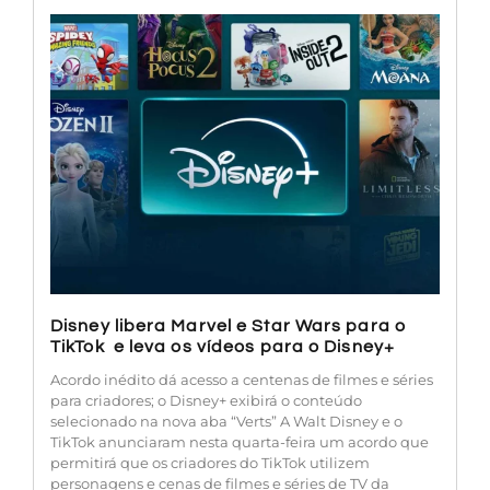
Disney libera Marvel e Star Wars para o
TikTok e leva os vídeos para o Disney+
Acordo inédito dá acesso a centenas de filmes e séries
para criadores; o Disney+ exibirá o conteúdo
selecionado na nova aba “Verts” A Walt Disney e o
TikTok anunciaram nesta quarta-feira um acordo que
permitirá que os criadores do TikTok utilizem
personagens e cenas de filmes e séries de TV da