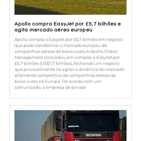
Apollo compra EasyJet por £5,7 bilhões e
agita mercado aéreo europeu
Apollo compra a EasyJet por £5,7 bilhões em negócio
que pode transformar o mercado europeu de
companhias aéreas de baixo custo A Apollo Global
Management concordou em comprar a EasyJet por
£5,7 bilhões (US$7,7 bilhões), fechando um negócio
que provavelmente irá agitar a dinâmica do mercado
altamente competitivo de companhias aéreas de
baixo custo na Europa. De acordo com um
comunicado, a empresa de private