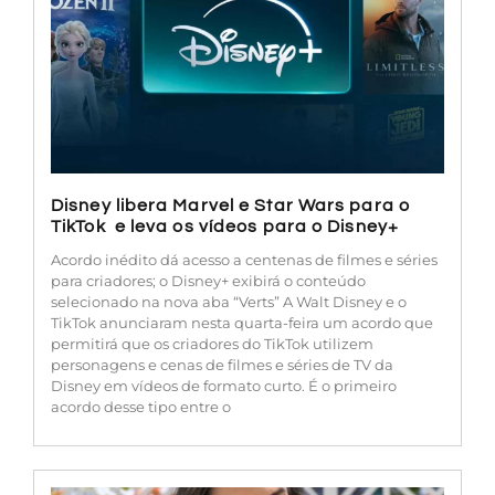
Disney libera Marvel e Star Wars para o
TikTok e leva os vídeos para o Disney+
Acordo inédito dá acesso a centenas de filmes e séries
para criadores; o Disney+ exibirá o conteúdo
selecionado na nova aba “Verts” A Walt Disney e o
TikTok anunciaram nesta quarta-feira um acordo que
permitirá que os criadores do TikTok utilizem
personagens e cenas de filmes e séries de TV da
Disney em vídeos de formato curto. É o primeiro
acordo desse tipo entre o