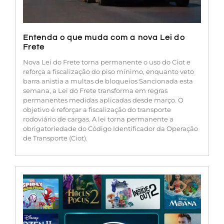
Entenda o que muda com a nova Lei do
Frete
Nova Lei do Frete torna permanente o uso do Ciot e
reforça a fiscalização do piso mínimo, enquanto veto
barra anistia a multas de bloqueios Sancionada esta
semana, a Lei do Frete transforma em regras
permanentes medidas aplicadas desde março. O
objetivo é reforçar a fiscalização do transporte
rodoviário de cargas. A lei torna permanente a
obrigatoriedade do Código Identificador da Operação
de Transporte (Ciot).