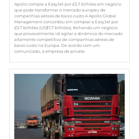
Apollo compra a EasyJet por £5,7 bilhões em negócio
que pode transformar o mercado europeu de
companhias aéreas de baixo custo A Apollo Global
Management concordou em comprar a EasyJet por
£5,7 bilhões (US$7,7 bilhões), fechando um negócio
que provavelmente irá agitar a dinâmica do mercado
altamente competitivo de companhias aéreas de
baixo custo na Europa. De acordo com um
comunicado, a empresa de private