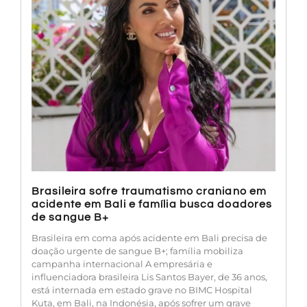
Brasileira sofre traumatismo craniano em
acidente em Bali e família busca doadores
de sangue B+
Brasileira em coma após acidente em Bali precisa de
doação urgente de sangue B+; família mobiliza
campanha internacional A empresária e
influenciadora brasileira Lis Santos Bayer, de 36 anos,
está internada em estado grave no BIMC Hospital
Kuta, em Bali, na Indonésia, após sofrer um grave