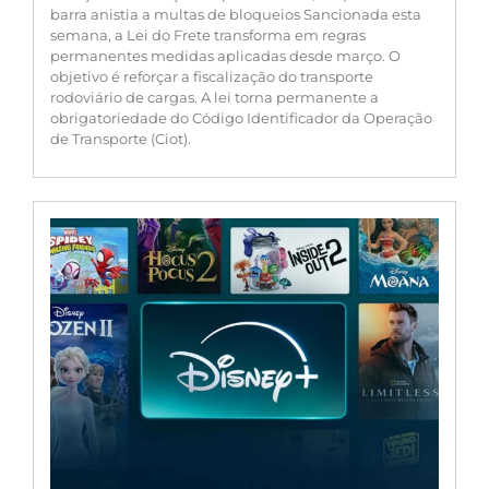
barra anistia a multas de bloqueios Sancionada esta
semana, a Lei do Frete transforma em regras
permanentes medidas aplicadas desde março. O
objetivo é reforçar a fiscalização do transporte
rodoviário de cargas. A lei torna permanente a
obrigatoriedade do Código Identificador da Operação
de Transporte (Ciot).