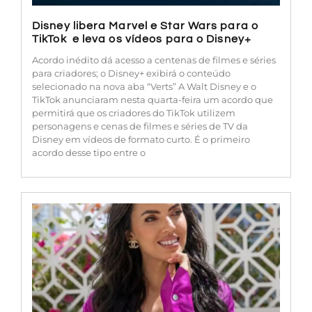
Disney libera Marvel e Star Wars para o
TikTok e leva os vídeos para o Disney+
Acordo inédito dá acesso a centenas de filmes e séries
para criadores; o Disney+ exibirá o conteúdo
selecionado na nova aba “Verts” A Walt Disney e o
TikTok anunciaram nesta quarta-feira um acordo que
permitirá que os criadores do TikTok utilizem
personagens e cenas de filmes e séries de TV da
Disney em vídeos de formato curto. É o primeiro
acordo desse tipo entre o