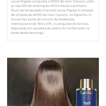
Laura Pigossi conquista o W100 de Gran Canaria, volta
ao top 200 do ranking da WTA e fatura o primeiro
título da temporada A tenista Laura Pigossi é campeã
de simples do W100 de Gran Canaria, na Espanha. O
torneio faz parte do circuito da Federação
Internacional de Tênis (ITF). A conquista do torneio,
disputado em quadras de saibro, foi confirmada na
tarde deste domingo