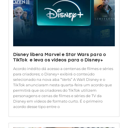
Disney libera Marvel e Star Wars para o
TikTok e leva os vídeos para o Disney+
Acordo inédito dá acesso a centenas de filmes e séries
para criadores; o Disney+ exibirá o conteúdo
selecionado na nova aba “Verts” A Walt Disney e o
TikTok anunciaram nesta quarta-feira um acordo que
permitirá que os criadores do TikTok utilizem
personagens e cenas de filmes e séries de TV da
Disney em vídeos de formato curto. É o primeiro
acordo desse tipo entre o