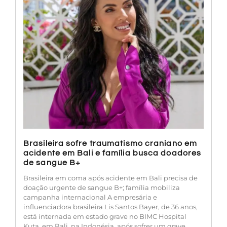
Brasileira sofre traumatismo craniano em
acidente em Bali e família busca doadores
de sangue B+
Brasileira em coma após acidente em Bali precisa de
doação urgente de sangue B+; família mobiliza
campanha internacional A empresária e
influenciadora brasileira Lis Santos Bayer, de 36 anos,
está internada em estado grave no BIMC Hospital
Kuta, em Bali, na Indonésia, após sofrer um grave