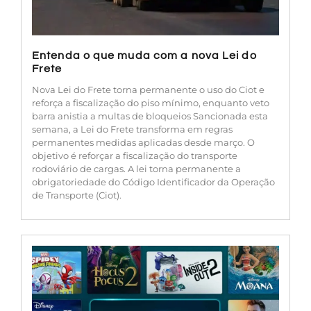
Entenda o que muda com a nova Lei do
Frete
Nova Lei do Frete torna permanente o uso do Ciot e
reforça a fiscalização do piso mínimo, enquanto veto
barra anistia a multas de bloqueios Sancionada esta
semana, a Lei do Frete transforma em regras
permanentes medidas aplicadas desde março. O
objetivo é reforçar a fiscalização do transporte
rodoviário de cargas. A lei torna permanente a
obrigatoriedade do Código Identificador da Operação
de Transporte (Ciot).