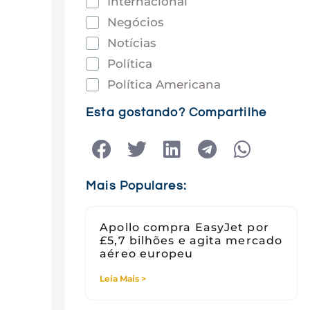
Internacional
Negócios
Notícias
Política
Política Americana
Saúde
Esta gostando? Compartilhe
Tec e Inovação
Tecnologia
Tecnologia e Sociedade
Mais Populares:
Viagens
Apollo compra EasyJet por
£5,7 bilhões e agita mercado
aéreo europeu
Leia Mais >