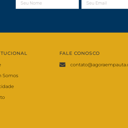
ITUCIONAL
FALE CONOSCO
e
contato@agoraempauta.
 Somos
cidade
to