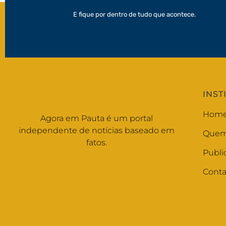
E fique por dentro de tudo que acontece.
INST
Hom
Agora em Pauta é um portal
independente de notícias baseado em
Quem
fatos.
Publi
Conta