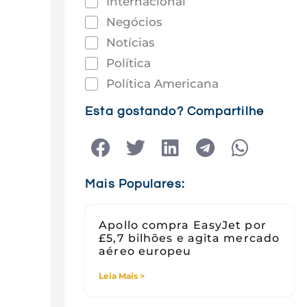
Internacional
Negócios
Notícias
Política
Política Americana
Saúde
Esta gostando? Compartilhe
Tec e Inovação
Tecnologia
Tecnologia e Sociedade
Mais Populares:
Viagens
Apollo compra EasyJet por
£5,7 bilhões e agita mercado
aéreo europeu
Leia Mais >