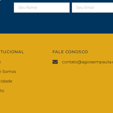
r
ITUCIONAL
FALE CONOSCO
e
contato@agoraempauta.
 Somos
cidade
to